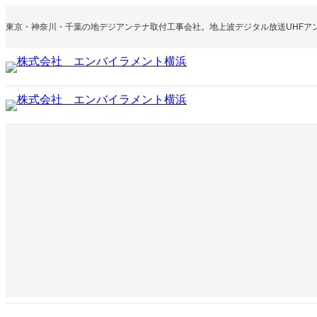
内
容
東京・神奈川・千葉の地デジアンテナ取付工事会社。地上波デジタル放送UHFア
を
ス
キ
ッ
プ