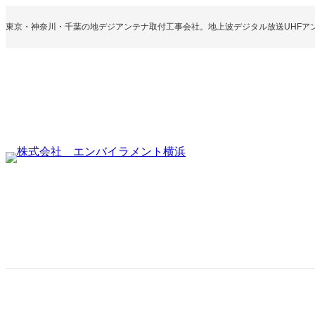
内
容
東京・神奈川・千葉の地デジアンテナ取付工事会社。地上波デジタル放送UHFア
を
ス
キ
ッ
プ