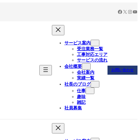
Facebook
X
Insta
Yo
サービス案内
受注業務一覧
工事対応エリア
サービスの流れ
会社概要
お問い合わせ
会社案内
実績一覧
社長のブログ
仕事
趣味
雑記
社員募集